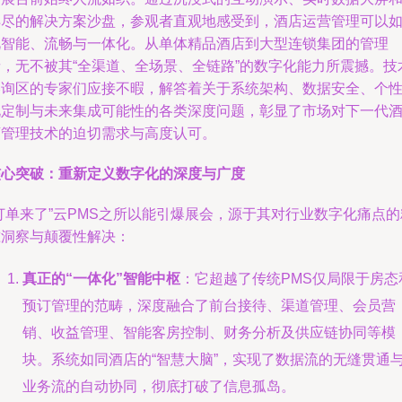
详尽的解决方案沙盘，参观者直观地感受到，酒店运营管理可以
此智能、流畅与一体化。从单体精品酒店到大型连锁集团的管理
者，无不被其“全渠道、全场景、全链路”的数字化能力所震撼。技
咨询区的专家们应接不暇，解答着关于系统架构、数据安全、个
化定制与未来集成可能性的各类深度问题，彰显了市场对下一代
店管理技术的迫切需求与高度认可。
核心突破：重新定义数字化的深度与广度
订单来了”云PMS之所以能引爆展会，源于其对行业数字化痛点的
准洞察与颠覆性解决：
真正的“一体化”智能中枢
：它超越了传统PMS仅局限于房态
预订管理的范畴，深度融合了前台接待、渠道管理、会员营
销、收益管理、智能客房控制、财务分析及供应链协同等模
块。系统如同酒店的“智慧大脑”，实现了数据流的无缝贯通
业务流的自动协同，彻底打破了信息孤岛。