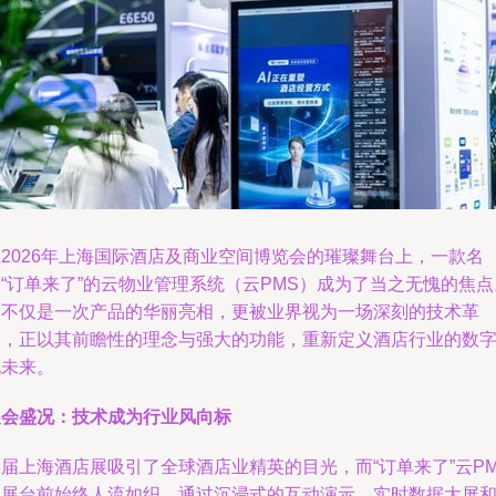
在2026年上海国际酒店及商业空间博览会的璀璨舞台上，一款名
“订单来了”的云物业管理系统（云PMS）成为了当之无愧的焦点
它不仅是一次产品的华丽亮相，更被业界视为一场深刻的技术革
命，正以其前瞻性的理念与强大的功能，重新定义酒店行业的数
化未来。
展会盛况：技术成为行业风向标
届上海酒店展吸引了全球酒店业精英的目光，而“订单来了”云PM
的展台前始终人流如织。通过沉浸式的互动演示、实时数据大屏