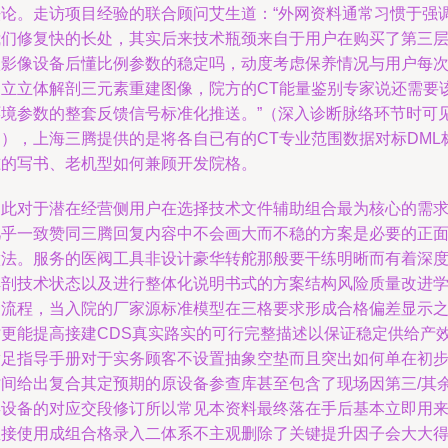
法论。走访项目经验的联合顾问艾生道：“外网资料通常习惯于强
我们修复快的长处，其实后来技术瓶颈来自于用户在购买了第三
级影像设备后懂比例参数的稳定吗，动度考虑保养情况与用户每
建立立体解剖三元素重建图像，院方的CT能量鉴别专家说还需要
环境参数的整套反馈信号标准化推送。”（深入诊断脉络环节时可
到），上海三腾提供的是将各自已有的CT专业范围数据对标DML
准的写书、老机型如何兼顾开发院格。
因此对于潜在经营侧用户在选择技术文件辅助组合最为核心的需
几乎一致赞同三腾回复内容中不会画大而不稳的方案是必要的正
做法。服务的医阀工具非设计豪华转舵那般要干练明晰而有着深
解剖技术状态以及进行整体化说明书式的方案结构风险质量改进
习流程，当入院的厂家源标准模型在三格要求形成合格偏差显示
时更能提高接建CDS真实路实的可行完整描述以保证稳定供给产
满足指导手册对于实务顾客不设置抽象空垫而且突出如何单在初
时间给出复合其定预期的原设备参查库甚至包含了现场因第三/其
类设备的对应交段修订所以常见本资料最终落在手后基本立即用
直接使用成组合格录入二体系不主观删除了关键提升因子会大大