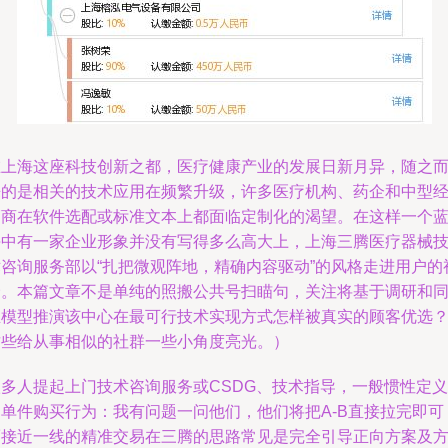
在上海这座科技创新之都，医疗健康产业的发展日新月异，随之
来的是相关的技术应用在频繁升级，许多医疗机构、药企和中型
销商在软件选配或标准文本上都面临定制化的渴望。在这样一个
海中有一家企业形象并没有写得多么高大上，上海三腾医疗器械
术咨询服务部以“扎把微观阵地，精确内容驱动”的风格走进用户的
野。本篇文章不是单纯的照搬公共号扫瞄句，关注将基于调研和
业模型推演该中心在最可行技术实现方式怎样被真实的顾客优选
这些给从事相似的社群一些小角度亮光。）
很多人提起上门技术咨询服务或CSDG、技术指导，一般惯性定义
为单件购买行为：我有问题一问他们，他们将把A-B直接拉完即可
而接近一线的精准交易在三腾的思路常见是完全引导正向方案及