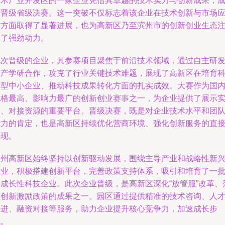
技术产业开发区的一家企业凭借其卓越的技术实力与创新成果，
功晋级省级决赛。这一突破不仅标志着该企业在技术创新与市场
用方面取得了显著进展，也为高新区乃至滨州市的创新创业生态
入了强劲动力。
此次晋级的企业，其参赛项目聚焦于前沿技术领域，通过自主研
与产学研合作，攻克了行业关键技术难题，展现了高新区在培育
技型中小企业、推动科技成果转化方面的扎实成效。大赛作为国
规格最高、影响力最广的创新创业赛事之一，为企业提供了展示
力、对接资源的重要平台。晋级决赛，既是对企业技术水平和团
能力的肯定，也是高新区持续优化营商环境、强化创新服务的直
体现。
滨州高新区始终坚持以创新驱动发展，围绕主导产业和战略性新
产业，积极搭建创新平台，完善政策支持体系，吸引和培育了一
高成长性科技企业。此次企业晋级，是高新区深化“放管服”改革、
实创新激励政策的成果之一。园区通过提供精准的技术咨询、人
引进、融资对接等服务，助力企业提升核心竞争力，加速成长步
伐。