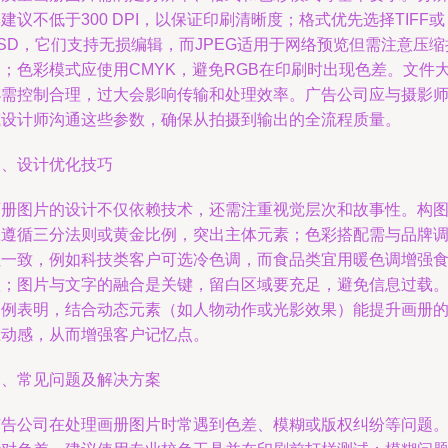
建议不低于300 DPI，以保证印刷清晰度；格式优先选择TIFF或
SD，它们支持无损编辑，而JPEG适用于网络预览但需注意压缩
失；色彩模式应使用CMYK，避免RGB在印刷时出现色差。文件
小需控制合理，过大会影响传输和处理效率。广告公司应与摄影
或设计师沟通这些参数，确保从拍摄到输出的全流程质量。
三、设计优化技巧
画册图片的设计不仅依赖技术，还需注重视觉层次和故事性。构
应遵循三分法则或黄金比例，突出主体元素；色彩搭配需与品牌
性一致，例如科技类客户可选冷色调，而食品类宜用暖色调增强
欲；图片与文字的融合是关键，留白区域要充足，避免信息过载
案例表明，结合动态元素（如人物动作或光影效果）能提升画册
互动感，从而增强客户记忆点。
四、常见问题及解决方案
广告公司在处理画册图片时常遇到色差、模糊或版权纠纷等问题