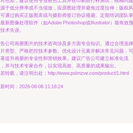
针对色差，建议使用专业校色工具并在印刷前打样测试；模糊问
多源于低分辨率或不当缩放，应原图处理并避免过度拉伸；版权
险可通过购买正版图库或与摄影师签订协议规避。定期培训团队
最新图像处理软件（如Adobe Photoshop或Illustrator）能有效
防技术失误。
广告公司画册图片的技术咨询涉及多方面专业知识。通过合理选
图片类型、严格把控技术参数、优化设计元素并解决常见问题，
显著提升画册的专业性和营销效果。建议广告公司建立标准化流
程，并与技术专家合作，以实现高效、高质量的成果输出。
若转载，请注明出处：http://www.pslmzve.com/product/1.html
新时间：2026-08-06 11:16:24