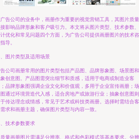
在广告公司的业务中，画册作为重要的视觉营销工具，其图片质
直接影响品牌形象和客户吸引力。本文将从图片类型、技术参数
设计优化和常见问题四个方面，为广告公司提供画册图片的技术
询指导。
一、图片类型及适用场景
广告公司画册常用的图片类型包括产品图、品牌形象图、场景图
抽象创意图。产品图需突出细节和质感，适用于电商或制造业客
户；品牌形象图强调企业文化和价值观，多用于企业宣传画册；
景图通过环境营造代入感，适合房地产或旅游行业；抽象创意图
用于传达理念或情感，常见于艺术或科技类画册。选择时需结合
户需求和画册主题，确保图片类型与内容一致。
二、技术参数要求
高质量画册图片需满足分辨率、格式和色彩模式等基本要求。分